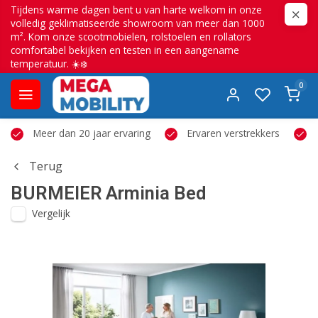
Tijdens warme dagen bent u van harte welkom in onze
volledig geklimatiseerde showroom van meer dan 1000
m². Kom onze scootmobielen, rolstoelen en rollators
comfortabel bekijken en testen in een aangename
temperatuur. ☀️❄️
0
Meer dan 20 jaar ervaring
Ervaren verstrekkers
Terug
BURMEIER
Arminia Bed
Vergelijk