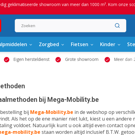
edig geklimatiseerde showroom van meer dan 1000 m². Kom onze scoot
lpmiddelen
Zorgbed
Fietsen
Kinder
St
Eigen hersteldienst
Grote showroom
Meer dan 2
methoden
taalmethoden bij Mega-Mobility.be
bestelling bij
Mega-Mobility.be
in de webshop op verschill
indt. Als het op de ene manier niet lukt, kiest u een andere
aling voldoet. Natuurlijk kunt u ook altijd even contact opne
ega-mobility.be
staan worden altijd inclusief B.T.W. geto