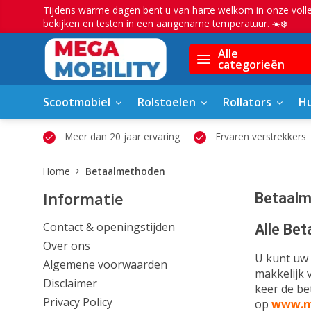
Tijdens warme dagen bent u van harte welkom in onze voll
bekijken en testen in een aangename temperatuur. ☀️❄️
Alle
categorieën
Scootmobiel
Rolstoelen
Rollators
Hu
owroom
Meer dan 20 jaar ervaring
Ervaren verstrekkers
Home
Betaalmethoden
Informatie
Betaal
Contact & openingstijden
Alle Be
Over ons
U kunt uw 
Algemene voorwaarden
makkelijk v
Disclaimer
keer de bet
Privacy Policy
op
www.m