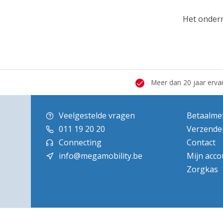
Het onder
 hersteldienst
Grote showroom
Meer dan 20 jaar erva
Veelgestelde vragen
Betaalme
011 19 20 20
Verzende
Connecting
Contact
info@megamobility.be
Mijn acco
Zorgkas