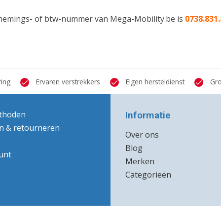
nemings- of btw-nummer van Mega-Mobility.be is
0738.831
ring
Ervaren verstrekkers
Eigen hersteldienst
Gro
thoden
Informatie
n & retourneren
Over ons
Blog
unt
Merken
Categorieën