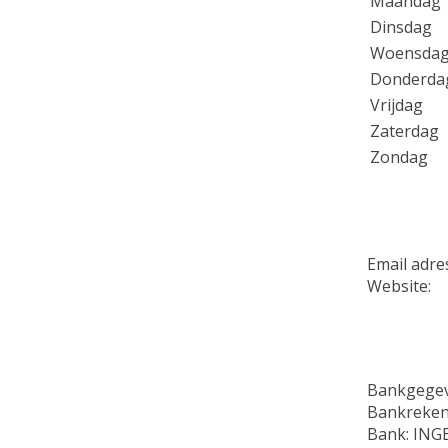
Maandag
Dinsdag
Woensda
Donderda
Vrijdag
Zaterdag
Zondag
Email adre
Website
Bankgegev
Bankreken
Bank: ING