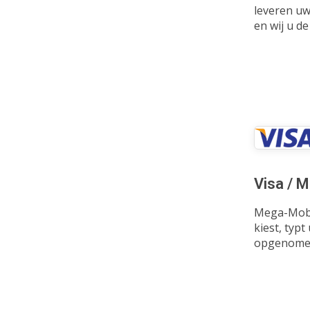
leveren uw
en wij u d
Visa / 
Mega-Mobil
kiest, typ
opgenomen 