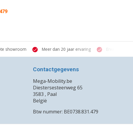
.479
te showroom
Meer dan 20 jaar ervaring
Ervaren verstr
Contactgegevens
Mega-Mobility.be
Diestersesteenweg 65
3583 , Paal
België
Btw nummer: BE0738.831.479