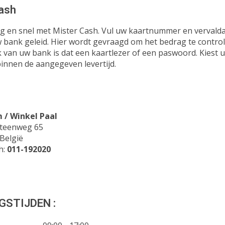
ash
lig en snel met Mister Cash. Vul uw kaartnummer en verval
w bank geleid. Hier wordt gevraagd om het bedrag te control
k van uw bank is dat een kaartlezer of een paswoord. Kiest
binnen de aangegeven levertijd.
/ Winkel Paal
steenweg 65
 België
h:
011-192020
GSTIJDEN :