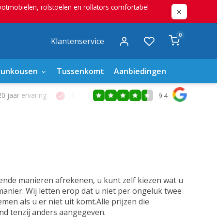
mobielen, rolstoelen en rollators comfortabel
0
Klantenservice
eunkousen
Tussenkomt
Aanbiedingen
0 jaar ervaring
Ervaren verstrekkers
Eigen hersteldiens
9.4
ende manieren afrekenen, u kunt zelf kiezen wat u
 manier. Wij letten erop dat u niet per ongeluk twee
men als u er niet uit komt.Alle prijzen die
ond tenzij anders aangegeven.