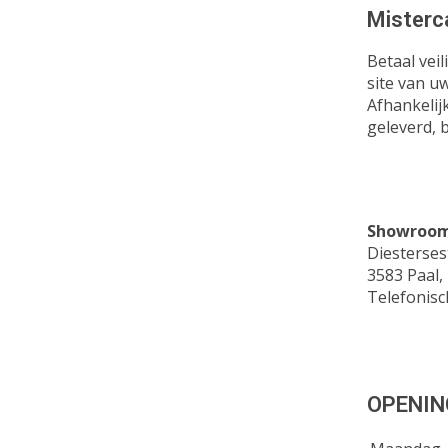
Misterc
Betaal vei
site van u
Afhankelij
geleverd, 
Showroom 
Diesterse
3583 Paal,
Telefonisc
OPENIN