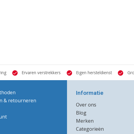
ring
Ervaren verstrekkers
Eigen hersteldienst
Gro
thoden
Informatie
n & retourneren
Over ons
Blog
unt
Merken
Categorieën