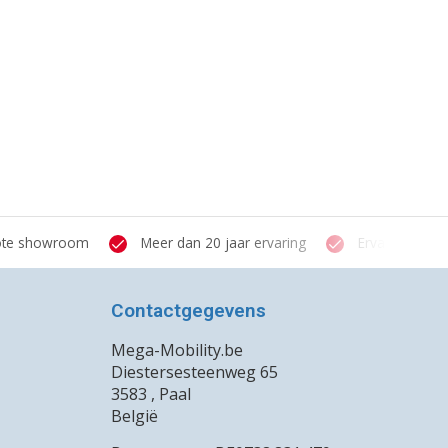
te showroom
Meer dan 20 jaar ervaring
Ervaren verstr
Contactgegevens
Mega-Mobility.be
Diestersesteenweg 65
3583 , Paal
België