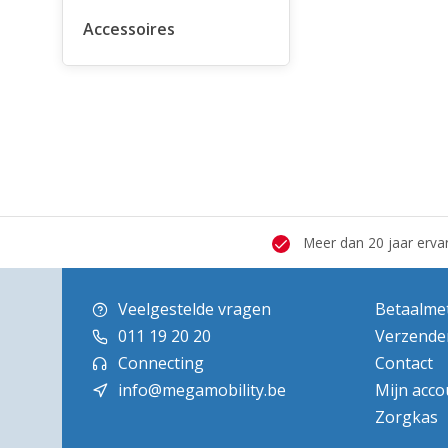
Accessoires
 hersteldienst
Grote showroom
Meer dan 20 jaar erva
Veelgestelde vragen
Betaalme
011 19 20 20
Verzende
Connecting
Contact
info@megamobility.be
Mijn acco
Zorgkas