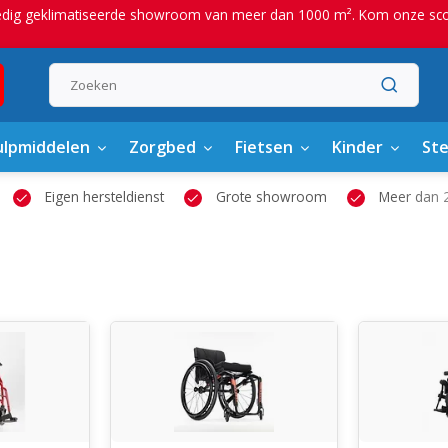
edig geklimatiseerde showroom van meer dan 1000 m². Kom onze scoot
lpmiddelen
Zorgbed
Fietsen
Kinder
St
Eigen hersteldienst
Grote showroom
Meer dan 2