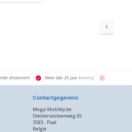
1
te showroom
Meer dan 20 jaar ervaring
Ervaren verstr
Contactgegevens
Mega-Mobility.be
Diestersesteenweg 65
3583 , Paal
België