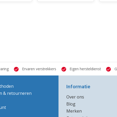
ring
Ervaren verstrekkers
Eigen hersteldienst
Gro
thoden
Informatie
n & retourneren
Over ons
Blog
unt
Merken