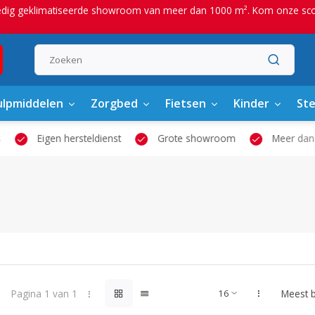
edig geklimatiseerde showroom van meer dan 1000 m². Kom onze scoot
lpmiddelen
Zorgbed
Fietsen
Kinder
St
Eigen hersteldienst
Grote showroom
Meer dan 2
Pagina 1 van 1
Meest 