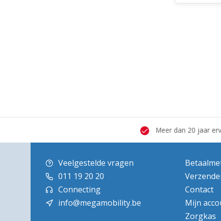
 hersteldienst
Grote showroom
Meer dan 20 jaar erva
Veelgestelde vragen
Betaalme
011 19 20 20
Verzende
Connecting
Contact
info@megamobility.be
Mijn acco
Zorgkas