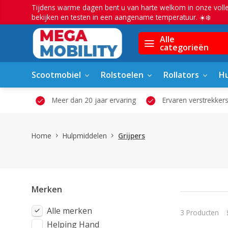
Tijdens warme dagen bent u van harte welkom in onze voll
bekijken en testen in een aangename temperatuur. ☀️❄️
Alle
categorieën
Scootmobiel
Rolstoelen
Rollators
Hu
owroom
Meer dan 20 jaar ervaring
Ervaren verstrekkers
Home
Hulpmiddelen
Grijpers
Merken
Alle merken
3 Producten
Helping Hand