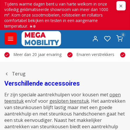
Tijdens warme dagen bent u van harte welkom in onze
volledig geklimatiseerde showroom van meer dan 1000
m². Kom onze scootmobielen, rolstoelen en rollators
comfortabel bekijken en testen in een aangename
temperatuur. ☀️❄️
0
Meer dan 20 jaar ervaring
Ervaren verstrekkers
Terug
Verschillende accessoires
Er zijn speciale aantrekhulpen voor kousen met
open
teenstuk
en/of voor
gesloten teenstuk
. Het aantrekken
van steunkousen blijft lastig maar met een goede
aantrekhulp en met steunkous handschoenen gaat het
een stuk eenvoudiger. Naast het makkelijker
aantrekken van steunkousen biedt een aantrekhulp