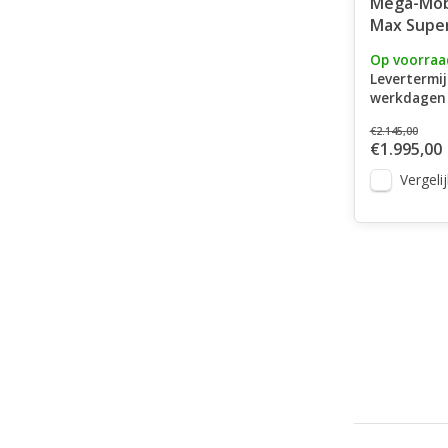
Mega-Mobi
Max Supe
Op voorraa
Levertermij
werkdagen
€2.145,00
€1.995,00
Vergelij