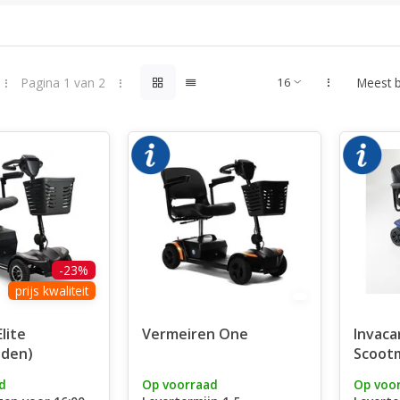
Pagina 1 van 2
Meest 
-23%
prijs kwaliteit
lite
Vermeiren One
Invacar
nden)
Scoot
d
Op voorraad
Op voo