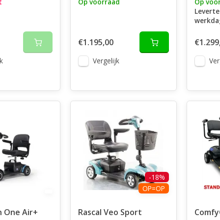
t
Op voorraad
Op voo
Leverte
werkda
€1.195,00
€1.299
k
Vergelijk
Ver
-18%
OP=OP
 One Air+
Rascal Veo Sport
ComfyG