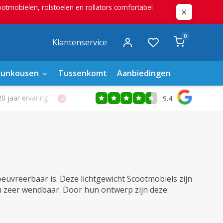
mobielen, rolstoelen en rollators comfortabel
0
Klantenservice
eunkousen
Tussenkomt
Aanbiedingen
0 jaar ervaring
Ervaren verstrekkers
Eigen hersteldiens
9.4
uvreerbaar is. Deze lichtgewicht Scootmobiels zijn
jn zeer wendbaar. Door hun ontwerp zijn deze