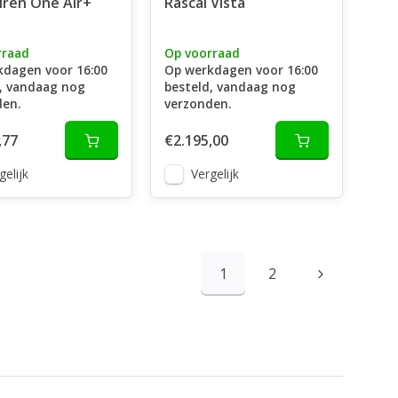
ren One Air+
Rascal Vista
rraad
Op voorraad
kdagen voor 16:00
Op werkdagen voor 16:00
, vandaag nog
besteld, vandaag nog
den.
verzonden.
,77
€2.195,00
gelijk
Vergelijk
1
2