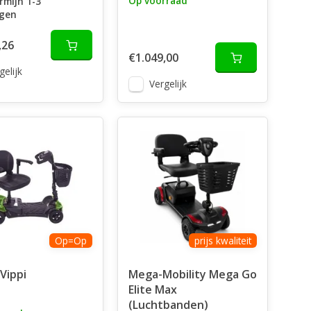
Op voorraad
rmijn 1-3
gen
,26
€1.049,00
gelijk
Vergelijk
Op=Op
prijs kwaliteit
 Vippi
Mega-Mobility Mega Go
Elite Max
(Luchtbanden)