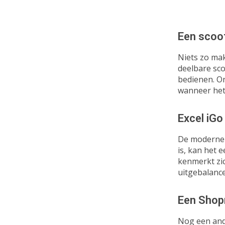
Een scoot
Niets zo mak
deelbare sco
bedienen. O
wanneer het
Excel
iGo
De moderne s
is, kan het 
kenmerkt zi
uitgebalanc
Een Shop
Nog een ande