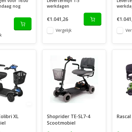
en voor 16:00
Levertermijn 1-5
Leverte
andaag nog
werkdagen
werkda
€1.041,26
€1.041
Vergelijk
Ver
k
olibri XL
Shoprider TE-SL7-4
Rascal
iel
Scootmobiel