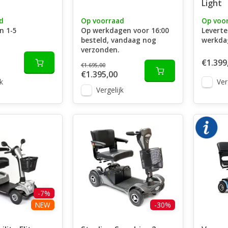
Light
d
Op voorraad
Op voo
n 1-5
Op werkdagen voor 16:00
Leverte
besteld, vandaag nog
werkda
verzonden.
€1.399
€1.695,00
€1.395,00
k
Ver
Vergelijk
-7%
NEW
-30%