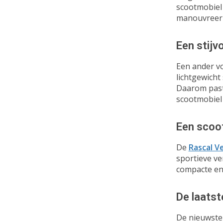
scootmobiel 
manouvreerba
Een stijv
Een ander v
lichtgewicht
Daarom past 
scootmobiel
Een scoot
De
Rascal V
sportieve ve
compacte en
De laatst
De nieuwste