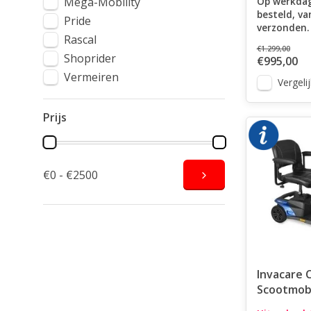
Mega-Mobility
Op werkdag
besteld, v
Pride
verzonden.
Rascal
€1.299,00
Shoprider
€995,00
Vermeiren
Vergelij
Prijs
€0 - €2500
Invacare C
Scootmob