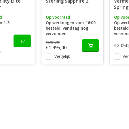
lity Elite
Sterling Sapphire 2
Vermei
r
Spring
d
Op voorraad
Op voo
n 1-3
Op werkdagen voor 16:00
Op wer
besteld, vandaag nog
besteld
verzonden.
verzon
€2.854,00
€2.050
€1.995,00
k
Vergelijk
Ver