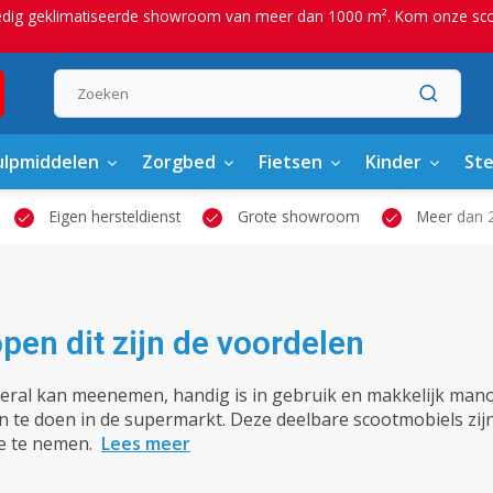
edig geklimatiseerde showroom van meer dan 1000 m². Kom onze scoot
lpmiddelen
Zorgbed
Fietsen
Kinder
St
Eigen hersteldienst
Grote showroom
Meer dan 2
pen dit zijn de voordelen
veral kan meenemen, handig is in gebruik en makkelijk manoe
n te doen in de supermarkt. Deze deelbare scootmobiels zi
e te nemen.
Lees meer