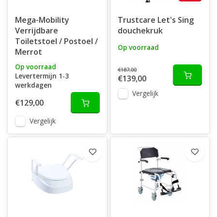
Mega-Mobility
Trustcare Let's Sing
Verrijdbare
douchekruk
Toiletstoel / Postoel /
Op voorraad
Merrot
Op voorraad
€187,00
Levertermijn 1-3
€139,00
werkdagen
Vergelijk
€129,00
Vergelijk