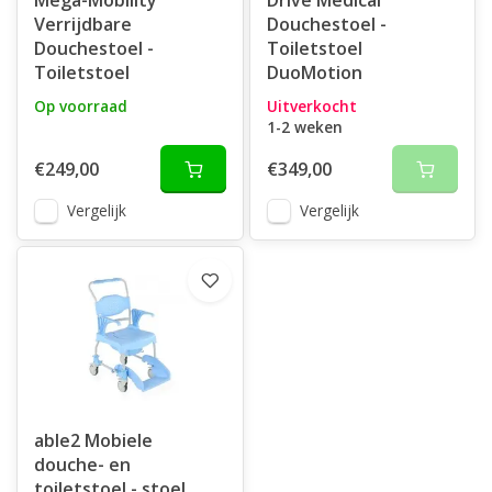
Mega-Mobility
Drive Medical
Verrijdbare
Douchestoel -
Douchestoel -
Toiletstoel
Toiletstoel
DuoMotion
Op voorraad
Uitverkocht
1-2 weken
€249,00
€349,00
Vergelijk
Vergelijk
able2 Mobiele
douche- en
toiletstoel - stoel