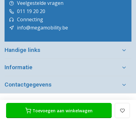
Veelgestelde vragen
011 19 20 20
Connecting
info@megamobility.be
Handige links
Informatie
Contactgegevens
Toevoegen aan winkelwagen
Algemene voorwaarden
Disclaimer
Privacy Policy
Sitemap