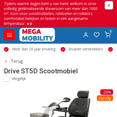
Tijdens warme dagen bent u van harte welkom in onze
volledig geklimatiseerde showroom van meer dan 1000
m². Kom onze scootmobielen, rolstoelen en rollators
comfortabel bekijken en testen in een aangename
temperatuur. ☀️❄️
0
Meer dan 20 jaar ervaring
Ervaren verstrekkers
Terug
Drive
ST5D Scootmobiel
Vergelijk
-20%
Op=Op