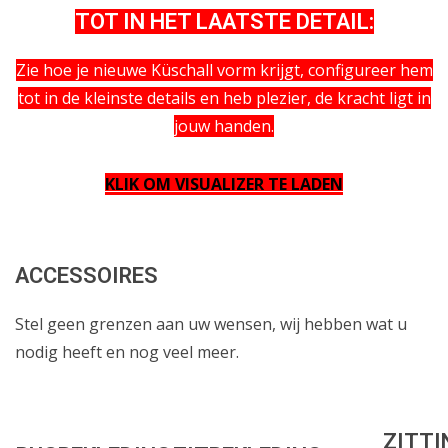
TOT IN HET LAATSTE DETAIL:
Zie hoe je nieuwe Küschall vorm krijgt, configureer hem
tot in de kleinste details en heb plezier, de kracht ligt in
jouw handen.
KLIK OM VISUALIZER TE LADEN
ACCESSOIRES
Stel geen grenzen aan uw wensen, wij hebben wat u
nodig heeft en nog veel meer.
ZITTI