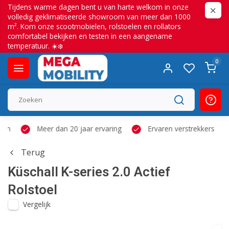
Tijdens warme dagen bent u van harte welkom in onze
volledig geklimatiseerde showroom van meer dan 1000
m². Kom onze scootmobielen, rolstoelen en rollators
comfortabel bekijken en testen in een aangename
temperatuur. ☀️❄️
0
Eigen hersteldienst
Grote showroom
Meer dan 2
Terug
Küschall
K-series 2.0 Actief
Rolstoel
Vergelijk