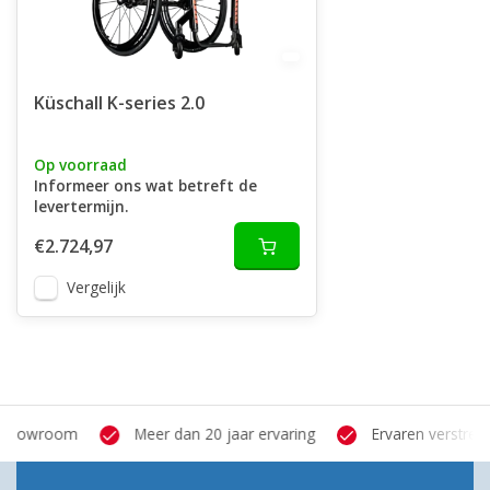
Küschall K-series 2.0
Op voorraad
Informeer ons wat betreft de
levertermijn.
€2.724,97
Vergelijk
Eigen hersteldienst
Grote showroom
Meer dan 2