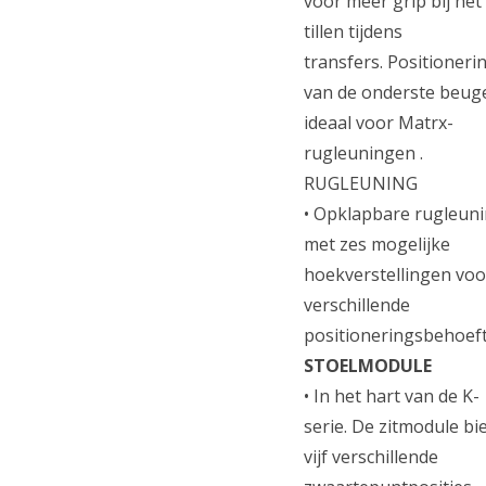
voor meer grip bij het
tillen tijdens
transfers. Positioneri
van de onderste beuge
ideaal voor Matrx-
rugleuningen .
RUGLEUNING
• Opklapbare rugleun
met zes mogelijke
hoekverstellingen voo
verschillende
positioneringsbehoeft
STOELMODULE
• In het hart van de K-
serie. De zitmodule bi
vijf verschillende