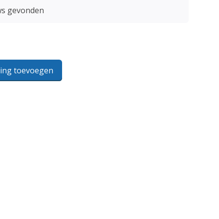
ws gevonden
ling toevoegen