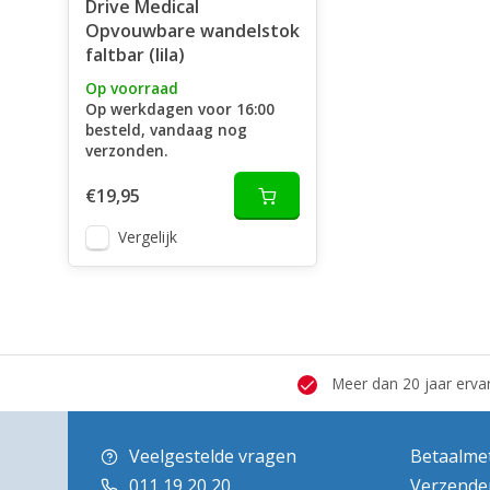
Drive Medical
Opvouwbare wandelstok
faltbar (lila)
Op voorraad
Op werkdagen voor 16:00
besteld, vandaag nog
verzonden.
€19,95
Vergelijk
 hersteldienst
Grote showroom
Meer dan 20 jaar erva
Veelgestelde vragen
Betaalme
011 19 20 20
Verzende