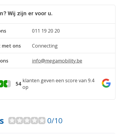
? Wij zijn er voor u.
ons
011 19 20 20
t met ons
Connecting
 ons
info@megamobility.be
klanten geven een score van 9.4
54
op
s
0/10