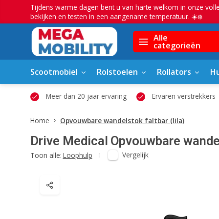
Tijdens warme dagen bent u van harte welkom in onze voll
bekijken en testen in een aangename temperatuur. ☀️❄️
Alle
categorieën
Scootmobiel
Rolstoelen
Rollators
Hu
owroom
Meer dan 20 jaar ervaring
Ervaren verstrekkers
Home
Opvouwbare wandelstok faltbar (lila)
Drive Medical
Opvouwbare wandels
Vergelijk
Toon alle:
Loophulp