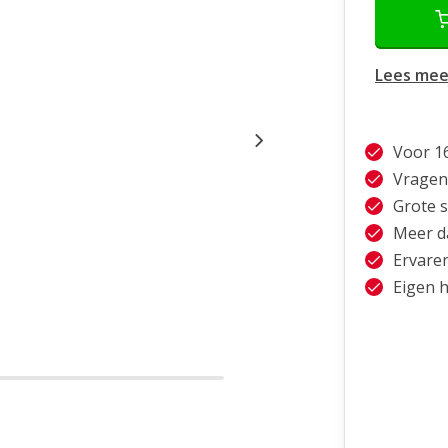
Lees mee
Voor 1
Vragen
Grote 
Meer da
Ervare
Eigen h