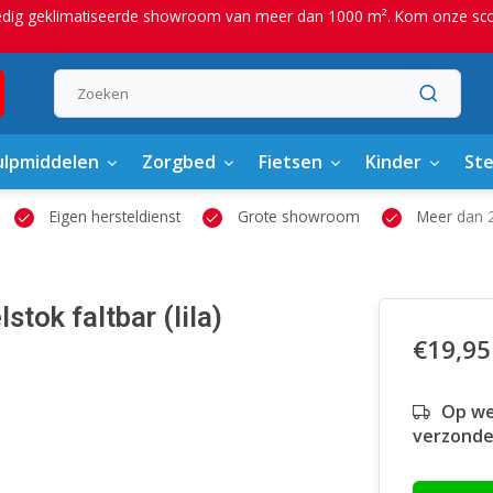
edig geklimatiseerde showroom van meer dan 1000 m². Kom onze scoot
lpmiddelen
Zorgbed
Fietsen
Kinder
St
Eigen hersteldienst
Grote showroom
Meer dan 2
tok faltbar (lila)
€19,95
Op we
verzonde