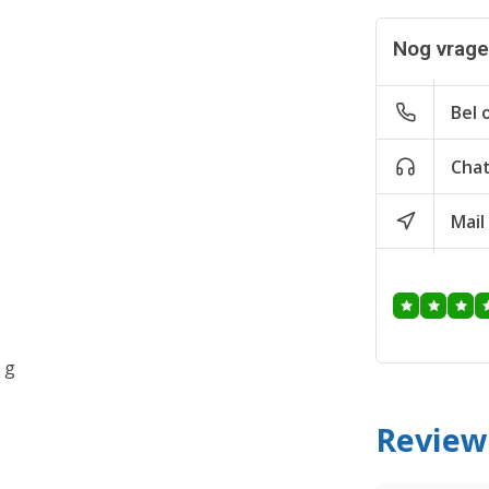
Nog vragen
Bel 
Cha
Mail
 g
Review