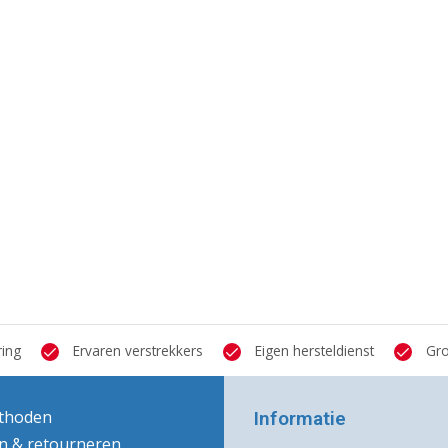
ring
Ervaren verstrekkers
Eigen hersteldienst
Gro
thoden
Informatie
n & retourneren