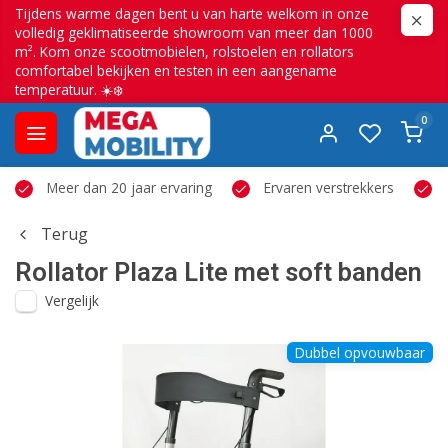
Tijdens warme dagen bent u van harte welkom in onze
volledig geklimatiseerde showroom van meer dan 1000
m². Kom onze scootmobielen, rolstoelen en rollators
comfortabel bekijken en testen in een aangename
temperatuur. ☀️❄️
0
Meer dan 20 jaar ervaring
Ervaren verstrekkers
Terug
Rollator Plaza Lite met soft banden
Vergelijk
Dubbel opvouwbaar