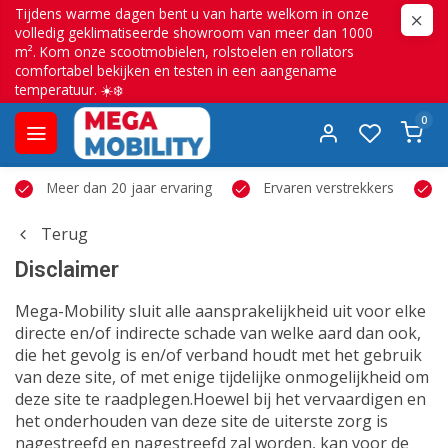
Tijdens warme dagen bent u van harte welkom in onze
volledig geklimatiseerde showroom van meer dan 1000
m². Kom onze scootmobielen, rolstoelen en rollators
comfortabel bekijken en testen in een aangename
temperatuur. ☀️❄️
0
Meer dan 20 jaar ervaring
Ervaren verstrekkers
Terug
Disclaimer
Mega-Mobility sluit alle aansprakelijkheid uit voor elke
directe en/of indirecte schade van welke aard dan ook,
die het gevolg is en/of verband houdt met het gebruik
van deze site, of met enige tijdelijke onmogelijkheid om
deze site te raadplegen.Hoewel bij het vervaardigen en
het onderhouden van deze site de uiterste zorg is
nagestreefd en nagestreefd zal worden, kan voor de