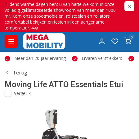
Tijdens warme dagen bent u van harte welkom in onze
volledig geklimatiseerde showroom van meer dan 1000
m². Kom onze scootmobielen, rolstoelen en rollators
comfortabel bekijken en testen in een aangename
temperatuur. ☀️❄️
0
Meer dan 20 jaar ervaring
Ervaren verstrekkers
Terug
Moving Life
ATTO Essentials Etui
Vergelijk