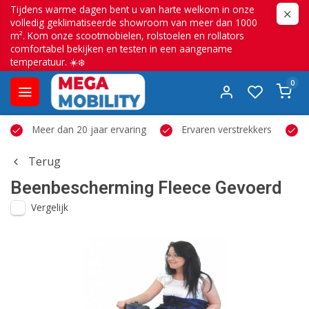
Tijdens warme dagen bent u van harte welkom in onze
volledig geklimatiseerde showroom van meer dan 1000
m². Kom onze scootmobielen, rolstoelen en rollators
comfortabel bekijken en testen in een aangename
temperatuur. ☀️❄️
0
Meer dan 20 jaar ervaring
Ervaren verstrekkers
Terug
Beenbescherming Fleece Gevoerd
Vergelijk