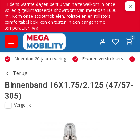
Tijdens warme dagen bent u van harte welkom in onze
volledig geklimatiseerde showroom van meer dan 1000
m². Kom onze scootmobielen, rolstoelen en rollators
comfortabel bekijken en testen in een aangename
temperatuur. ☀️❄️
0
Meer dan 20 jaar ervaring
Ervaren verstrekkers
Terug
Binnenband 16X1.75/2.125 (47/57-
305)
Vergelijk