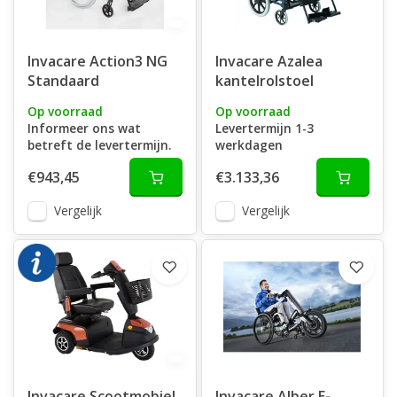
Invacare Action3 NG
Invacare Azalea
Standaard
kantelrolstoel
Op voorraad
Op voorraad
Informeer ons wat
Levertermijn 1-3
betreft de levertermijn.
werkdagen
€943,45
€3.133,36
Vergelijk
Vergelijk
Invacare Scootmobiel
Invacare Alber E-