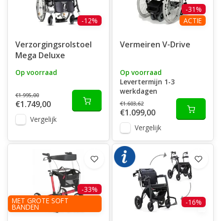
-31%
-12%
ACTIE
Verzorgingsrolstoel
Vermeiren V-Drive
Mega Deluxe
Op voorraad
Op voorraad
Levertermijn 1-3
werkdagen
€1.995,00
€1.749,00
€1.603,62
€1.099,00
Vergelijk
Vergelijk
-33%
MET GROTE SOFT
-16%
BANDEN