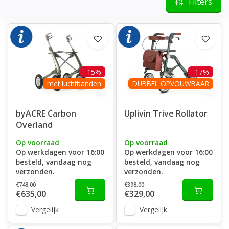
Filters
-15%
-17%
met luchtbanden
DUBBEL OPVOUWBAAR
byACRE Carbon
Uplivin Trive Rollator
Overland
Op voorraad
Op voorraad
Op werkdagen voor 16:00
Op werkdagen voor 16:00
besteld, vandaag nog
besteld, vandaag nog
verzonden.
verzonden.
€748,00
€398,00
€635,00
€329,00
Vergelijk
Vergelijk