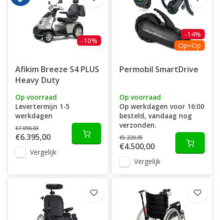
-14%
-10%
Op=Op
Afikim Breeze S4 PLUS
Permobil SmartDrive
Heavy Duty
Op voorraad
Op voorraad
Levertermijn 1-5
Op werkdagen voor 16:00
werkdagen
besteld, vandaag nog
verzonden.
€7.090,03
€6.395,00
€5.220,05
€4.500,00
Vergelijk
Vergelijk