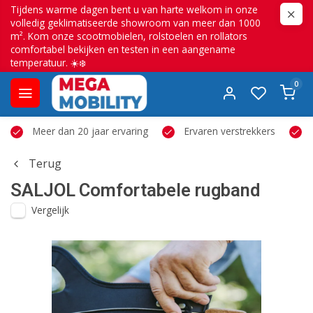
Tijdens warme dagen bent u van harte welkom in onze
volledig geklimatiseerde showroom van meer dan 1000
m². Kom onze scootmobielen, rolstoelen en rollators
comfortabel bekijken en testen in een aangename
temperatuur. ☀️❄️
0
Meer dan 20 jaar ervaring
Ervaren verstrekkers
Terug
SALJOL
Comfortabele rugband
Vergelijk