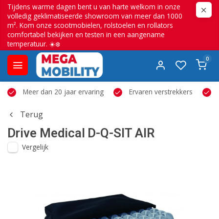
Tijdens warme dagen bent u van harte welkom in onze
volledig geklimatiseerde showroom van meer dan 1000
m². Kom onze scootmobielen, rolstoelen en rollators
comfortabel bekijken en testen in een aangename
temperatuur. ☀️❄️
0
Meer dan 20 jaar ervaring
Ervaren verstrekkers
Terug
Drive Medical
D-Q-SIT AIR
Vergelijk