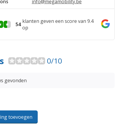
 ons
info@megamobility.be
klanten geven een score van 9.4
54
op
s
0/10
ws gevonden
ling toevoegen