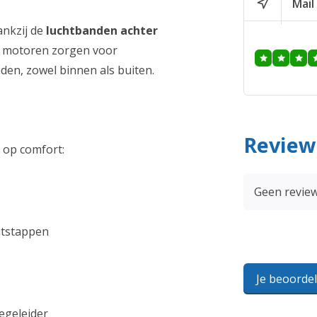
Mail
ankzij de
luchtbanden achter
ze motoren zorgen voor
en, zowel binnen als buiten.
Review
 op comfort:
Geen revie
itstappen
Je beoorde
egeleider