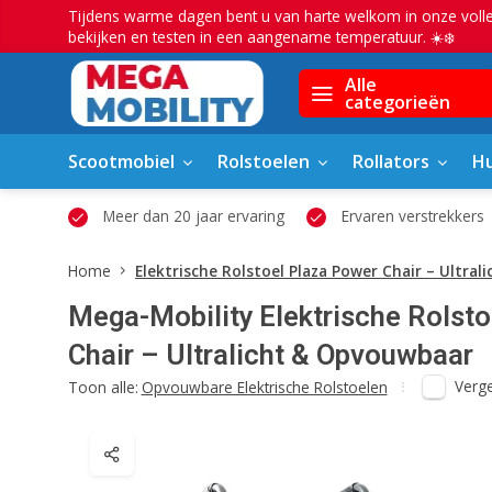
Tijdens warme dagen bent u van harte welkom in onze voll
bekijken en testen in een aangename temperatuur. ☀️❄️
Alle
categorieën
Scootmobiel
Rolstoelen
Rollators
Hu
owroom
Meer dan 20 jaar ervaring
Ervaren verstrekkers
Home
Elektrische Rolstoel Plaza Power Chair – Ultra
Mega-Mobility
Elektrische Rolst
Chair – Ultralicht & Opvouwbaar
Verge
Toon alle:
Opvouwbare Elektrische Rolstoelen