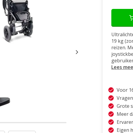
Ultralich
19 kg (zo
reizen. M
joystickb
gebruiken
Lees mee
Voor 1
Vragen
Grote 
Meer da
Ervare
Eigen h