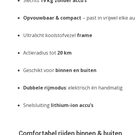
Slechts
19 kg zonder accu’s
Opvouwbaar & compact
– past in vrijwel elke a
Ultralicht koolstofvezel
frame
Actieradius tot
20 km
Geschikt voor
binnen en buiten
Dubbele rijmodus
: elektrisch én handmatig
Snelsluiting
lithium-ion accu’s
Comfortabel rijden binnen & buiten