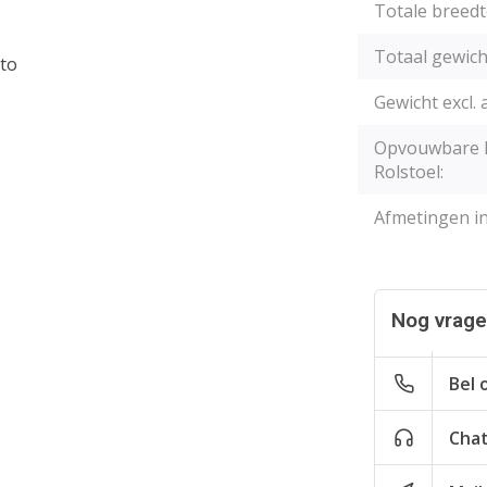
Totale breedt
Totaal gewich
uto
Gewicht excl. 
Opvouwbare E
Rolstoel:
Afmetingen in
Nog vragen
Bel 
Cha