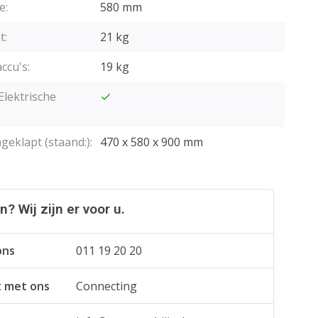
e:
580 mm
t:
21 kg
accu's:
19 kg
lektrische
geklapt (staand:):
470 x 580 x 900 mm
? Wij zijn er voor u.
ons
011 19 20 20
t met ons
Connecting