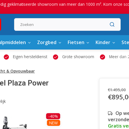
edig geklimatiseerde showroom van meer dan 1000 m². Kom onze scoot
lpmiddelen
Zorgbed
Fietsen
Kinder
St
Eigen hersteldienst
Grote showroom
Meer dan 2
licht & Opvouwbaar
oel Plaza Power
€1.495,00
€895,0
lijk
Op we
-40%
verzonde
NEW
Gratis v