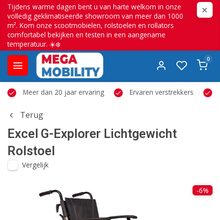
Tijdens warme dagen bent u van harte welkom in onze
volledig geklimatiseerde showroom van meer dan 1000
m². Kom onze scootmobielen, rolstoelen en rollators
comfortabel bekijken en testen in een aangename
temperatuur. ☀️❄️
0
Meer dan 20 jaar ervaring
Ervaren verstrekkers
Terug
Excel
G-Explorer Lichtgewicht
Rolstoel
Vergelijk
-6%