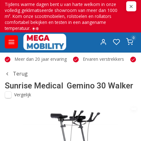
Tijdens warme dagen bent u van harte welkom in onze
volledig geklimatiseerde showroom van meer dan 1000
m². Kom onze scootmobielen, rolstoelen en rollators
comfortabel bekijken en testen in een aangename
temperatuur. ☀️❄️
0
Meer dan 20 jaar ervaring
Ervaren verstrekkers
Terug
Sunrise Medical
Gemino 30 Walker
Vergelijk