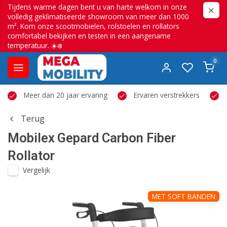
Tijdens warme dagen bent u van harte welkom in onze
volledig geklimatiseerde showroom van meer dan 1000
m². Kom onze scootmobielen, rolstoelen en rollators
comfortabel bekijken en testen in een aangename
temperatuur. ☀️❄️
0
Meer dan 20 jaar ervaring
Ervaren verstrekkers
Terug
Mobilex
Gepard Carbon Fiber
Rollator
Vergelijk
MET SOFT BANDEN