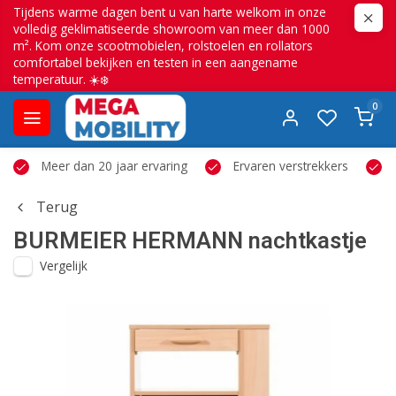
Tijdens warme dagen bent u van harte welkom in onze
volledig geklimatiseerde showroom van meer dan 1000
m². Kom onze scootmobielen, rolstoelen en rollators
comfortabel bekijken en testen in een aangename
temperatuur. ☀️❄️
0
Meer dan 20 jaar ervaring
Ervaren verstrekkers
Terug
BURMEIER
HERMANN nachtkastje
Vergelijk