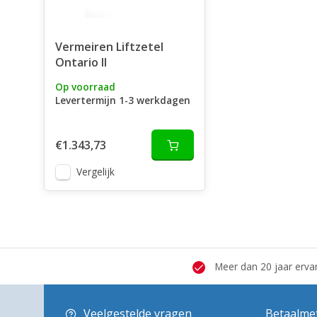
Vermeiren Liftzetel
Ontario II
Op voorraad
Levertermijn 1-3 werkdagen
€1.343,73
Vergelijk
 hersteldienst
Grote showroom
Meer dan 20 jaar erva
Veelgestelde vragen
Betaalme