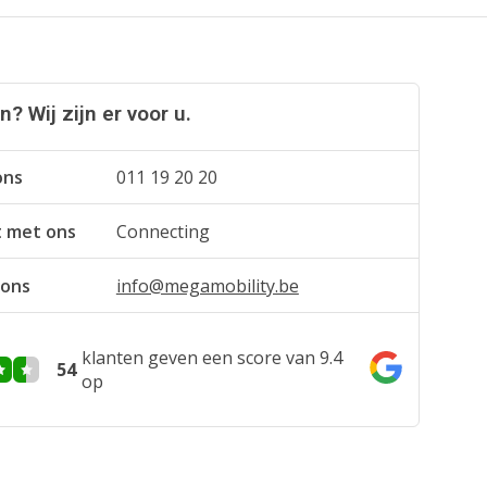
? Wij zijn er voor u.
ons
011 19 20 20
t met ons
Connecting
 ons
info@megamobility.be
klanten geven een score van 9.4
54
op