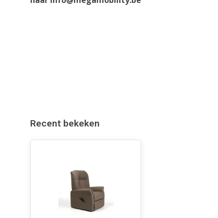
naar
info@megamobility.be
Recent bekeken