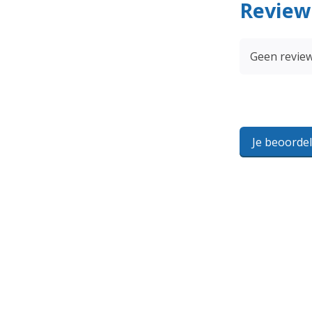
Review
Geen revie
Je beoorde