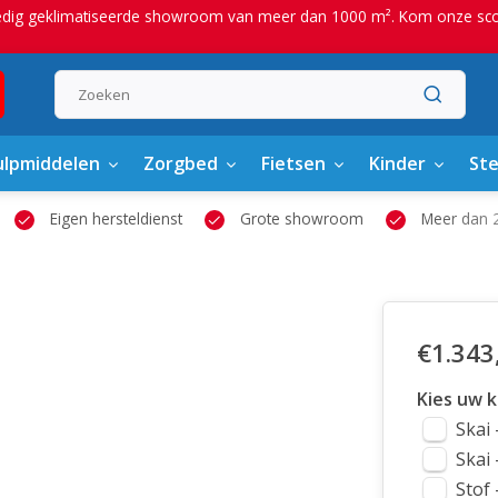
edig geklimatiseerde showroom van meer dan 1000 m². Kom onze scoot
lpmiddelen
Zorgbed
Fietsen
Kinder
St
Eigen hersteldienst
Grote showroom
Meer dan 2
€1.343
Kies uw k
Skai 
Skai 
Stof 