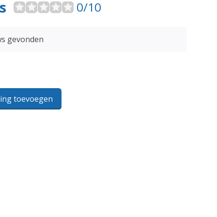
s
0/10
ws gevonden
ling toevoegen