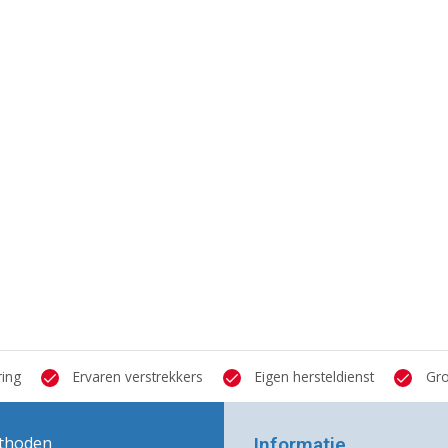
ring
Ervaren verstrekkers
Eigen hersteldienst
Gro
thoden
Informatie