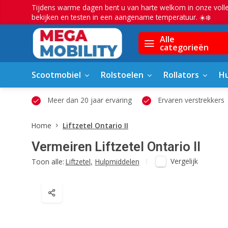
Tijdens warme dagen bent u van harte welkom in onze voll
bekijken en testen in een aangename temperatuur. ☀️❄️
Alle
categorieën
Scootmobiel
Rolstoelen
Rollators
Hu
owroom
Meer dan 20 jaar ervaring
Ervaren verstrekkers
Home
Liftzetel Ontario II
Vermeiren
Liftzetel Ontario II
Vergelijk
Toon alle:
Liftzetel
,
Hulpmiddelen