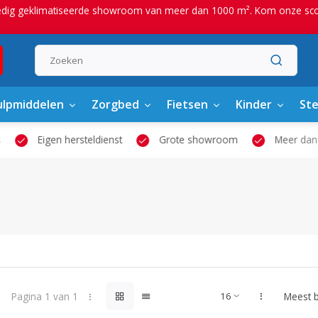
edig geklimatiseerde showroom van meer dan 1000 m². Kom onze scoot
lpmiddelen
Zorgbed
Fietsen
Kinder
St
Eigen hersteldienst
Grote showroom
Meer dan 2
Pagina 1 van 1
Meest 