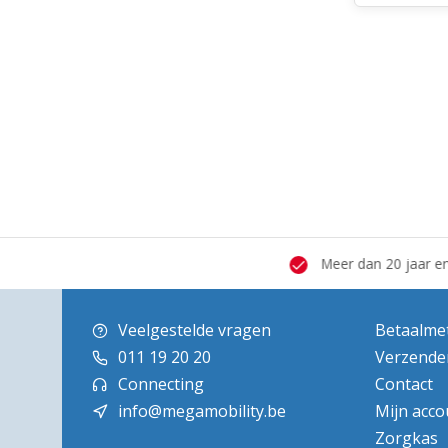
 hersteldienst
Grote showroom
Meer dan 20 jaar erva
Veelgestelde vragen
Betaalme
011 19 20 20
Verzende
Connecting
Contact
info@megamobility.be
Mijn acco
Zorgkas