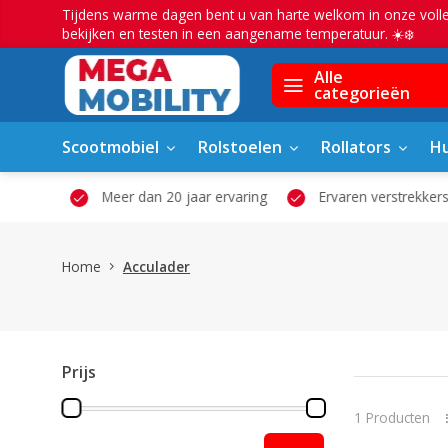
Tijdens warme dagen bent u van harte welkom in onze voll
bekijken en testen in een aangename temperatuur. ☀️❄️
Alle
categorieën
Scootmobiel
Rolstoelen
Rollators
Hu
owroom
Meer dan 20 jaar ervaring
Ervaren verstrekkers
Home
Acculader
Prijs
1 Producten