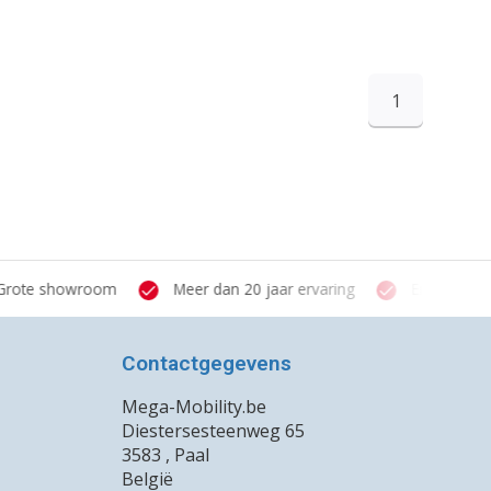
1
te showroom
Meer dan 20 jaar ervaring
Ervaren verstr
Contactgegevens
Mega-Mobility.be
Diestersesteenweg 65
3583 , Paal
België