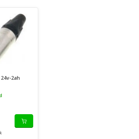
 24v-2ah
d
k