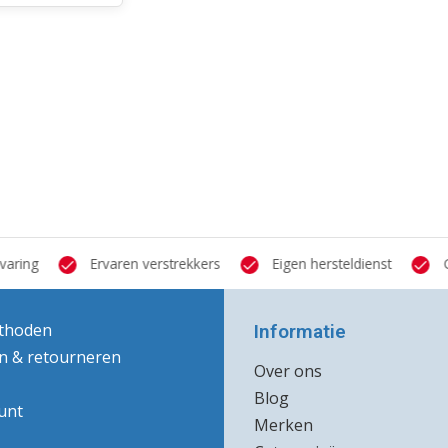
ring
Ervaren verstrekkers
Eigen hersteldienst
Gro
thoden
Informatie
n & retourneren
Over ons
Blog
unt
Merken