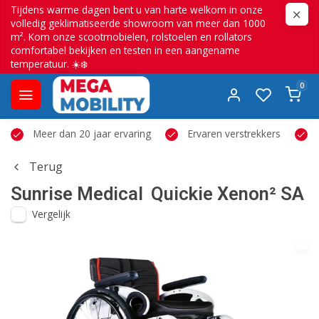
Tijdens warme dagen bent u van harte welkom in onze
volledig geklimatiseerde showroom van meer dan 1000
m². Kom onze scootmobielen, rolstoelen en rollators
comfortabel bekijken en testen in een aangename
temperatuur. ☀️❄️
0
Meer dan 20 jaar ervaring
Ervaren verstrekkers
Terug
Sunrise Medical
Quickie Xenon² SA
Vergelijk