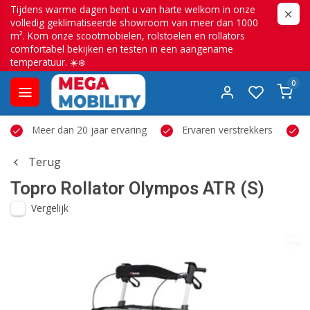
Tijdens warme dagen bent u van harte welkom in onze
volledig geklimatiseerde showroom van meer dan 1000
m². Kom onze scootmobielen, rolstoelen en rollators
comfortabel bekijken en testen in een aangename
temperatuur. ☀️❄️
0
Meer dan 20 jaar ervaring
Ervaren verstrekkers
Terug
Topro
Rollator Olympos ATR (S)
Vergelijk