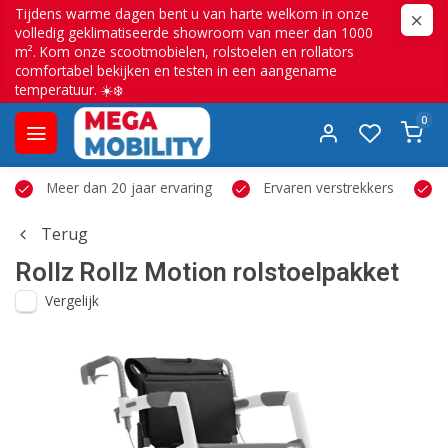
Tijdens warme dagen bent u van harte welkom in onze
volledig geklimatiseerde showroom van meer dan 1000
m². Kom onze scootmobielen, rolstoelen en rollators
comfortabel bekijken en testen in een aangename
temperatuur. ☀️❄️
0
Meer dan 20 jaar ervaring
Ervaren verstrekkers
Terug
Rollz
Rollz Motion rolstoelpakket
Vergelijk