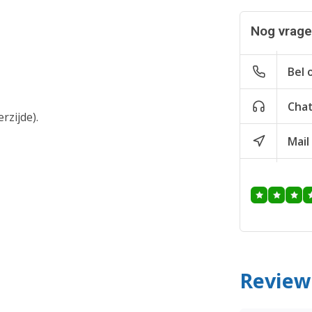
Nog vragen
Bel 
Cha
rzijde).
Mail
Review