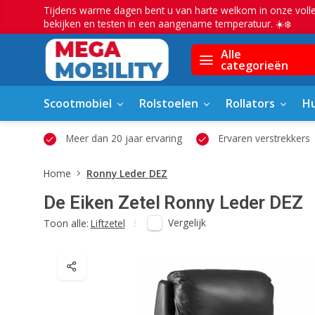
Tijdens warme dagen bent u van harte welkom in onze voll
bekijken en testen in een aangename temperatuur. ☀️❄️
Alle
categorieën
Scootmobiel
Rolstoelen
Rollators
Hu
owroom
Meer dan 20 jaar ervaring
Ervaren verstrekkers
Home
Ronny Leder DEZ
De Eiken Zetel
Ronny Leder DEZ
Vergelijk
Toon alle:
Liftzetel