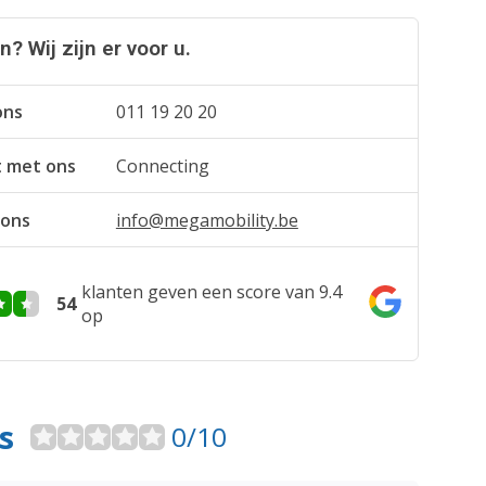
? Wij zijn er voor u.
ons
011 19 20 20
t met ons
Connecting
 ons
info@megamobility.be
klanten geven een score van 9.4
54
op
s
0/10