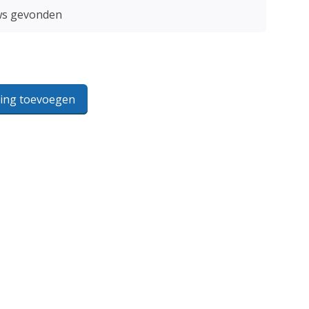
ws gevonden
ling toevoegen