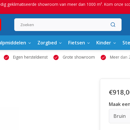
edig geklimatiseerde showroom van meer dan 1000 m². Kom onze scoot
lpmiddelen
Zorgbed
Fietsen
Kinder
St
Eigen hersteldienst
Grote showroom
Meer dan 2
€918,0
Maak een
Bruin