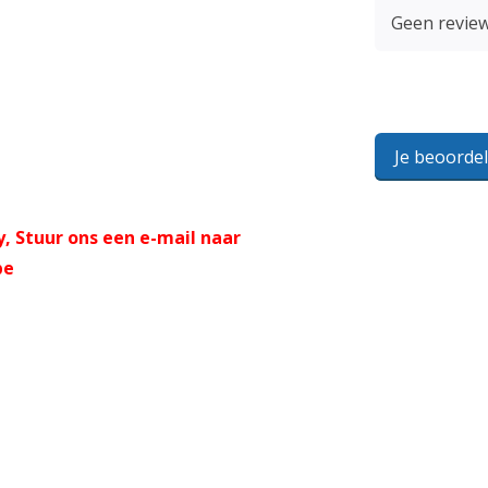
Geen revie
Je beoorde
, Stuur ons een e-mail naar
be