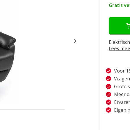
Gratis v
Elektrisc
Lees mee
Voor 1
Vragen
Grote 
Meer da
Ervare
Eigen h