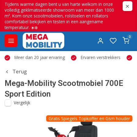
Tijdens warme dagen bent u van harte welkom in onze
volledig geklimatiseerde showroom van meer dan 1000
m². Kom onze scootmobielen, rolstoelen en rollators
comfortabel bekijken en testen in een aangename
temperatuur. ☀️❄️
0
Meer dan 20 jaar ervaring
Ervaren verstrekkers
Terug
Mega-Mobility
Scootmobiel 700E
Sport Edition
Vergelijk
Gratis Spiegels Topkoffer en Gsm houder