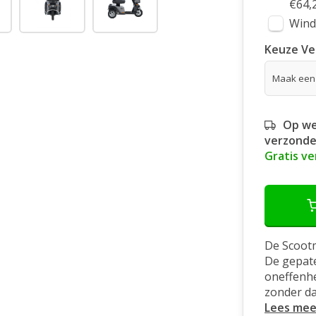
€64,
Wind
Keuze Ve
Op we
verzonde
Gratis v
De Scootm
De gepate
oneffenh
zonder da
Lees mee