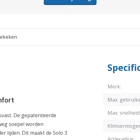
bekeken
Specifi
Merk:
mfort
Max. gebruike
Max. snelheid
rsvast. De gepatenteerde
 weg soepel worden
Klimvermogen
 lijden. Dit maakt de Solo 3
Actieradius: