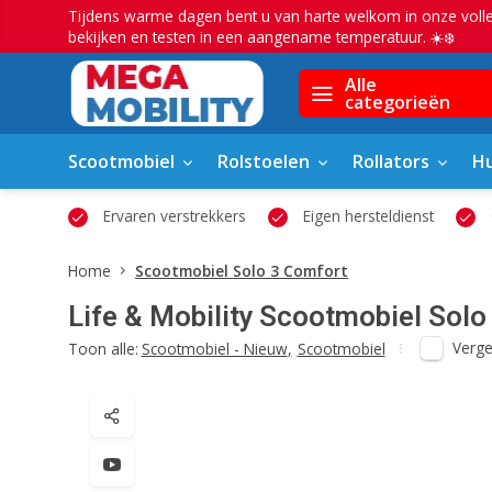
Tijdens warme dagen bent u van harte welkom in onze voll
bekijken en testen in een aangename temperatuur. ☀️❄️
Alle
categorieën
Scootmobiel
Rolstoelen
Rollators
Hu
Ervaren verstrekkers
Eigen hersteldienst
Grote sho
Home
Scootmobiel Solo 3 Comfort
Life & Mobility
Scootmobiel Solo
Vergel
Toon alle:
Scootmobiel - Nieuw
,
Scootmobiel