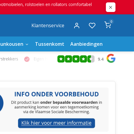
mobielen, rolstoelen en rollators comfortabel
0
Klantenservice
eunkousen
Tussenkomt
Aanbiedingen
Eigen hersteldienst
9.4