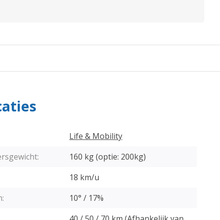
caties
Life & Mobility
rsgewicht:
160 kg (optie: 200kg)
:
18 km/u
:
10° / 17%
40 / 50 / 70 km (Afhankelijk van