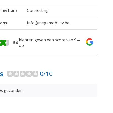
t met ons
Connecting
 ons
info@megamobility.be
klanten geven een score van 9.4
54
op
s
0/10
ws gevonden