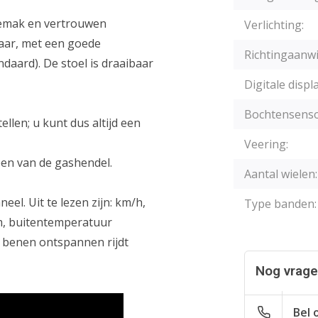
 gemak en vertrouwen
Verlichting:
baar, met een goede
Richtingaanwi
ndaard). De stoel is draaibaar
Digitale displa
Bochtensenso
llen; u kunt dus altijd een
Veering:
pen van de gashendel.
Aantal wielen:
el. Uit te lezen zijn: km/h,
Type banden:
tum, buitentemperatuur
 benen ontspannen rijdt
Nog vragen
Bel 