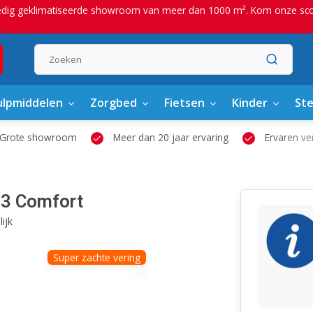
edig geklimatiseerde showroom van meer dan 1000 m². Kom onze scoot
lpmiddelen
Zorgbed
Fietsen
Kinder
St
wroom
Meer dan 20 jaar ervaring
Ervaren verstrekkers
 3 Comfort
ijk
Super zachte vering