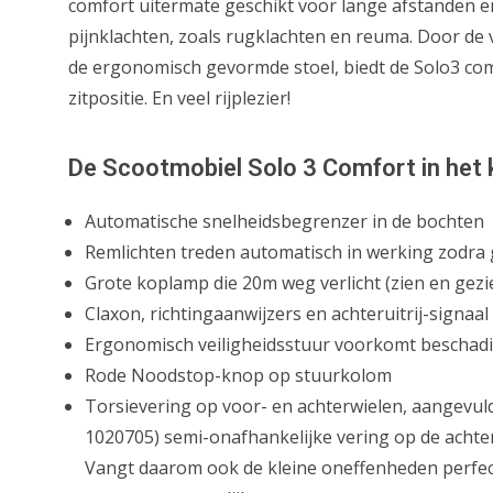
comfort uitermate geschikt voor lange afstanden 
pijnklachten, zoals rugklachten en reuma. Door de 
de ergonomisch gevormde stoel, biedt de Solo3 com
zitpositie. En veel rijplezier!
D
e Scootmobiel Solo 3 Comfort in het 
Automatische snelheidsbegrenzer in de bochten
Remlichten treden automatisch in werking zodra
Grote koplamp die 20m weg verlicht (zien en gez
Claxon, richtingaanwijzers en achteruitrij-signaal
Ergonomisch veiligheidsstuur voorkomt beschad
Rode Noodstop-knop op stuurkolom
Torsievering op voor- en achterwielen, aangevul
1020705) semi-onafhankelijke vering op de achter
Vangt daarom ook de kleine oneffenheden perfe