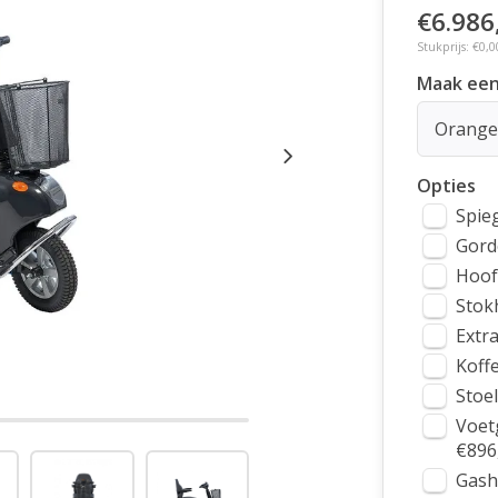
€6.986
Stukprijs: €0,0
Maak een
Orange
Opties
Spieg
Gord
Hoof
Stok
Extr
Koffe
Stoel
Voet
€896
Gash