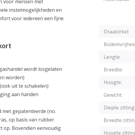
en voor mensen met
vele instelmogelijkheden en
fort voor iedereen een fijne
Draaicirkel:
Bodemvrijheid
kort
Lengte:
 gashandel wordt losgelaten
Breedte:
ien worden)
Hoogte:
 (ook uit te schakelen)
iging aan handen
Gewicht:
Diepte zitting
d met gepatenteerde (no.
as, op basis van rubber.
Breedte zittin
ct op. Bovendien eenvoudig
Hoogte zittin