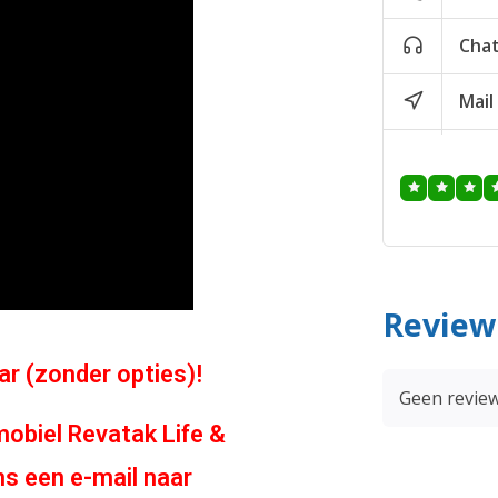
Cha
Mail
Review
aar (zonder opties)!
Geen revie
obiel Revatak Life &
ns een e-mail naar