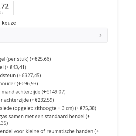
,72
0 /
 keuze
el (per stuk) (+€25,66)
el (+€43,41)
dsteun (+€327,45)
houder (+€96,93)
a mand achterzijde (+€149,07)
r achterzijde (+€232,59)
slede (opgelet: zithoogte + 3 cm) (+€75,38)
gas samen met een standaard hendel (+
,35)
endel voor kleine of reumatische handen (+