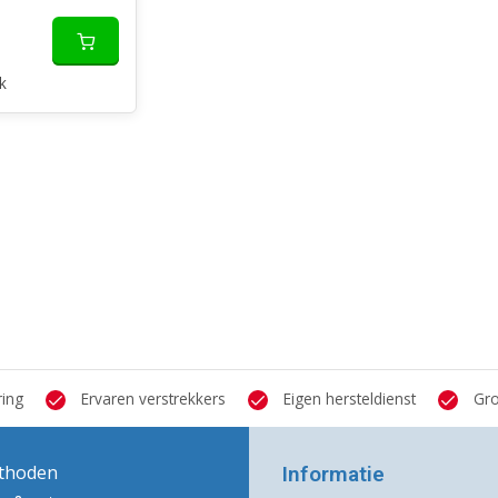
k
ring
Ervaren verstrekkers
Eigen hersteldienst
Gro
thoden
Informatie