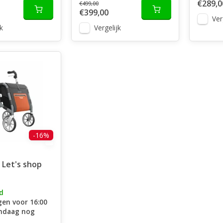
€289,0
€499,00
€399,00
Ver
k
Vergelijk
-16%
 Let's shop
d
en voor 16:00
andaag nog