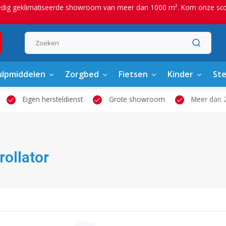
edig geklimatiseerde showroom van meer dan 1000 m². Kom onze scoot
lpmiddelen
Zorgbed
Fietsen
Kinder
St
Eigen hersteldienst
Grote showroom
Meer dan 2
rollator