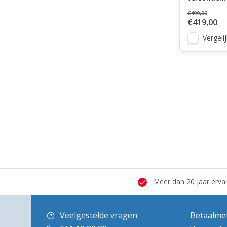
€499,00
€419,00
Vergelij
 hersteldienst
Grote showroom
Meer dan 20 jaar erva
Veelgestelde vragen
Betaalme