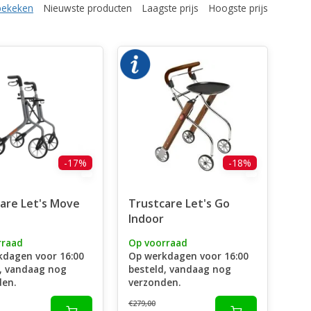
bekeken
Nieuwste producten
Laagste prijs
Hoogste prijs
-17%
-18%
are Let's Move
Trustcare Let's Go
Indoor
rraad
Op voorraad
kdagen voor 16:00
Op werkdagen voor 16:00
, vandaag nog
besteld, vandaag nog
den.
verzonden.
€279,00