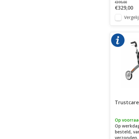
€399,00
€329,00
Vergelij
Trustcare
Op voorraa
Op werkdag
besteld, v
verzonden.