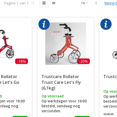
Pagina 1 van 1
Meest 
-18%
-20%
 Rollator
Trustcare Rollator
Trustc
e Let's Go
Trust Care Let's Fly
(6,1kg)
Op voo
d
Op voorraad
Op wer
en voor 16:00
Op werkdagen voor 16:00
besteld
andaag nog
besteld, vandaag nog
verzon
verzonden.
€349,00