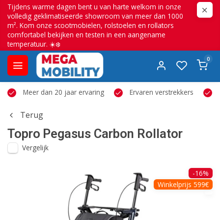
Tijdens warme dagen bent u van harte welkom in onze
volledig geklimatiseerde showroom van meer dan 1000
m². Kom onze scootmobielen, rolstoelen en rollators
comfortabel bekijken en testen in een aangename
temperatuur. ☀️❄️
0
Meer dan 20 jaar ervaring
Ervaren verstrekkers
Terug
Topro
Pegasus Carbon Rollator
Vergelijk
-16%
Winkelprijs 599€