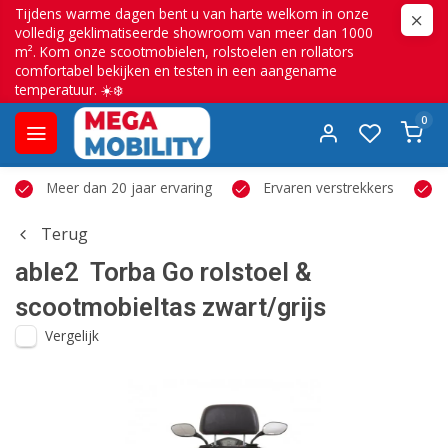
Tijdens warme dagen bent u van harte welkom in onze
volledig geklimatiseerde showroom van meer dan 1000
m². Kom onze scootmobielen, rolstoelen en rollators
comfortabel bekijken en testen in een aangename
temperatuur. ☀️❄️
0
Meer dan 20 jaar ervaring
Ervaren verstrekkers
Terug
able2
Torba Go rolstoel &
scootmobieltas zwart/grijs
Vergelijk