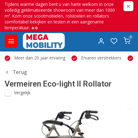
Tijdens warme dagen bent u van harte welkom in onze
volledig geklimatiseerde showroom van meer dan 1000
m². Kom onze scootmobielen, rolstoelen en rollators
comfortabel bekijken en testen in een aangename
temperatuur. ☀️❄️
0
Meer dan 20 jaar ervaring
Ervaren verstrekkers
Terug
Vermeiren
Eco-light II Rollator
Vergelijk