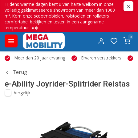
Tijdens warme dagen bent u van harte welkom in onze
volledig geklimatiseerde showroom van meer dan 1000
m². Kom onze scootmobielen, rolstoelen en rollators
comfortabel bekijken en testen in een aangename
temperatuur. ☀️❄️
0
Meer dan 20 jaar ervaring
Ervaren verstrekkers
Terug
e-Ability
Joyrider-Splitrider Reistas
Vergelijk