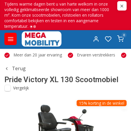
Tijdens warme dagen bent u van harte welkom in onze
volledig geklimatiseerde showroom van meer dan 1000
m². Kom onze scootmobielen, rolstoelen en rollators
comfortabel bekijken en testen in een aangename
temperatuur. ☀️❄️
0
Meer dan 20 jaar ervaring
Ervaren verstrekkers
Terug
Pride
Victory XL 130 Scootmobiel
Vergelijk
15% korting in de winkel