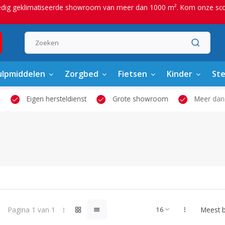
edig geklimatiseerde showroom van meer dan 1000 m². Kom onze scoot
lpmiddelen
Zorgbed
Fietsen
Kinder
St
Eigen hersteldienst
Grote showroom
Meer dan 2
Pagina 1 van 1
Meest 