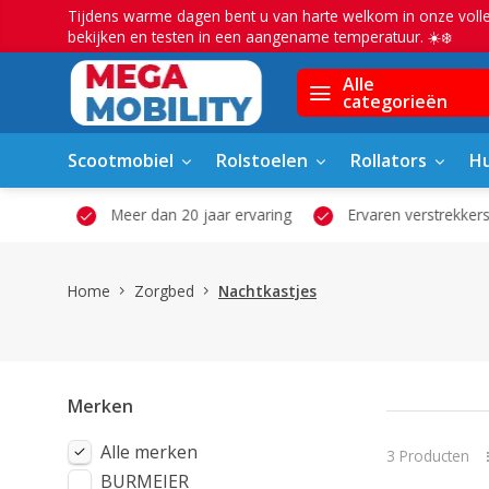
Tijdens warme dagen bent u van harte welkom in onze voll
bekijken en testen in een aangename temperatuur. ☀️❄️
Alle
categorieën
Scootmobiel
Rolstoelen
Rollators
Hu
owroom
Meer dan 20 jaar ervaring
Ervaren verstrekkers
Home
Zorgbed
Nachtkastjes
Merken
Alle merken
3 Producten
BURMEIER