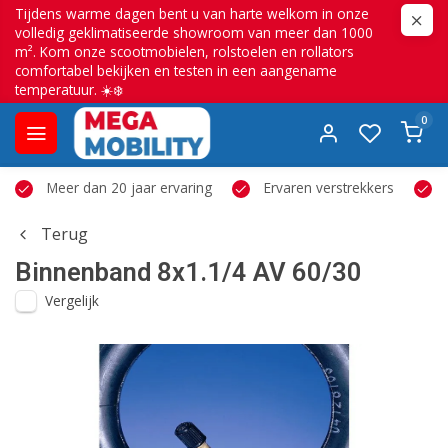
Tijdens warme dagen bent u van harte welkom in onze
volledig geklimatiseerde showroom van meer dan 1000
m². Kom onze scootmobielen, rolstoelen en rollators
comfortabel bekijken en testen in een aangename
temperatuur. ☀️❄️
0
Meer dan 20 jaar ervaring
Ervaren verstrekkers
Terug
Binnenband 8x1.1/4 AV 60/30
Vergelijk